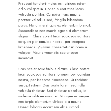
Praesent hendrerit metus est, ultrices rutrum
odio volutpat in. Donec a erat vitae lacus
vehicula porttitor. Curabitur nunc mauris,
porttitor vel tellus sed, fringilla bibendum
purus. Nunc in erat quis ex elementum blandit.
Suspendisse non mauris eget nisi elementum
aliquam. Class aptent taciti sociosqu ad litora
torquent per conubia nostra, per inceptos
himenaeos. Vivamus consectetur ut lorem a
volutpat. Mauris venenatis scelerisque
imperdiet.
Cras scelerisque finibus dictum. Class aptent
taciti sociosqu ad litora torquent per conubia
nostra, per inceptos himenaeos. Ut tincidunt
suscipit rutrum. Duis porta lorem sed nulla
vehicula tincidunt. Sed tincidunt elit tellus, id
molestie nibh euismod et. Quisque ac neque
nec turpis elementum ultrices a a mauris.
Donec lobortis accumsan elit euismod